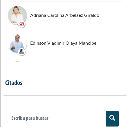
Adriana Carolina Arbelaez Giraldo
Edinson Vladimir Olaya Mancipe
Miguel Polo Polo
Citados
Betsy Judith Pérez Arango
Christian Munir Garcés Aljure