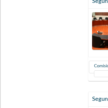
Segun
Comisió
Segun