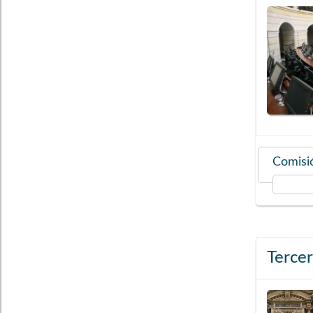
Comisió
Terce