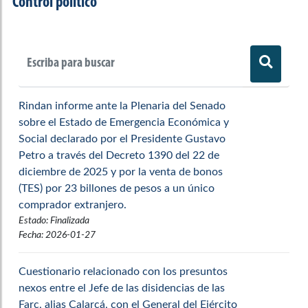
Control político
No. Proyecto en Cámara: 30/01 - No. Proyecto en
1950
1951
1952
1953
Senado: 278/02
1954
1955
1956
1957
Por el cual se modifica el período de los
diputados, gobernadores, alcaldes y
1958
1959
1960
1961
concejales.
Rindan informe ante la Plenaria del Senado
1962
1963
1964
1965
No. Proyecto en Cámara: 91/01 - No. Proyecto en
sobre el Estado de Emergencia Económica y
Senado: 09/01
1966
1967
1968
1969
Social declarado por el Presidente Gustavo
Petro a través del Decreto 1390 del 22 de
Por la cual se reconoce un subsidio
1970
1971
1972
1973
diciembre de 2025 y por la venta de bonos
consistente en medio salario mínimo legal
(TES) por 23 billones de pesos a un único
1974
1975
1976
1977
vigente a adultos mayores de 65 años que
comprador extranjero.
actualmente no gocen de pensión alguna
Estado: Finalizada
1978
1979
1980
1981
modificándose la Ley 100 de 1993 en el Libro
Fecha: 2026-01-27
Cuarto artículos 257, 258, 259, 260, 261, 262.
1982
1983
1984
1985
No. Proyecto en Cámara: sin numero - No. Proyecto en
Cuestionario relacionado con los presuntos
Senado: 106/01
1986
1987
1988
1989
nexos entre el Jefe de las disidencias de las
Farc, alias Calarcá, con el General del Ejército
1990
1991
1992
1993