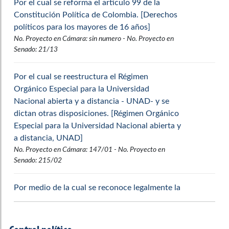
Por el cual se reforma el artículo 99 de la
Constitución Política de Colombia. [Derechos
políticos para los mayores de 16 años]
No. Proyecto en Cámara: sin numero - No. Proyecto en
Senado: 21/13
Por el cual se reestructura el Régimen
Orgánico Especial para la Universidad
Nacional abierta y a distancia - UNAD- y se
dictan otras disposiciones. [Régimen Orgánico
1926
1927
1928
1929
Especial para la Universidad Nacional abierta y
a distancia, UNAD]
1930
1931
1932
1933
No. Proyecto en Cámara: 147/01 - No. Proyecto en
1934
1935
1936
1937
Senado: 215/02
1938
1939
1940
1941
Por medio de la cual se reconoce legalmente la
profesión de Comunicador Social y Periodista
1942
1943
1944
1945
y se dictan otras disposiciones. [Periodismo
1946
1947
1948
1949
como profesión]