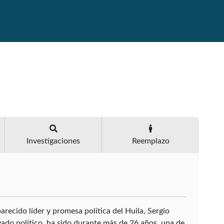
Investigaciones
Reemplazo
ecido líder y promesa política del Huila, Sergio
gado político, ha sido durante más de 26 años, una de