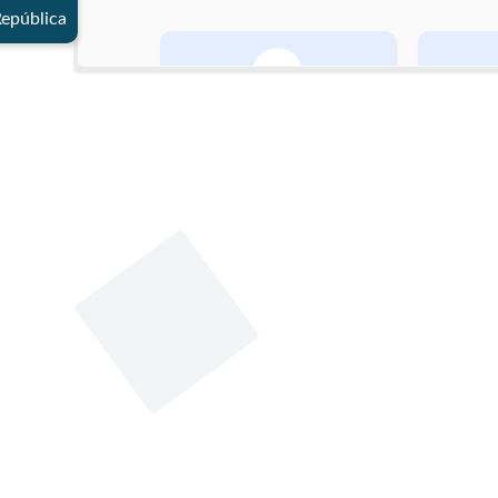
República
Grado de estudio
Especialización
Comun
Fecha de nacimiento
13 de marzo de 1973
Género