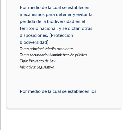
Por medio de la cual se establecen
mecanismos para detener y evitar la
pérdida de la biodiversidad en el
territorio nacional, y se dictan otras
disposiciones. [Protección
biodiversidad]
Tema principal
:
Medio Ambiente
Tema secundario
:
Administración pública
Tipo
:
Proyecto de Ley
Iniciativa
:
Legislativa
Por medio de la cual se establecen los
pasos de fauna como una estrategia
para implementar acciones en las vías
terrestres para la prevención y
mitigación de atropellamiento y
cualquier otro tipo de daños o