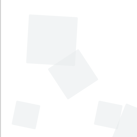
Por la cual se establecen los
lineamientos para la gestión integral de
residuos sólidos especiales (RSE), en el
marco de la responsabilidad extendida
del productor. [Gestión integral de
residuos sólidos]
Tema principal
:
Medio Ambiente
Tema secundario
:
Servicios Públicos
Tipo
:
Proyecto de Ley
Iniciativa
:
Legislativa
Por la cual se expide el Estatuto del
Usuario de Transporte Aéreo Comercial
de Pasajeros y se dictan otras
disposiciones. [Estatuto del Usuario de