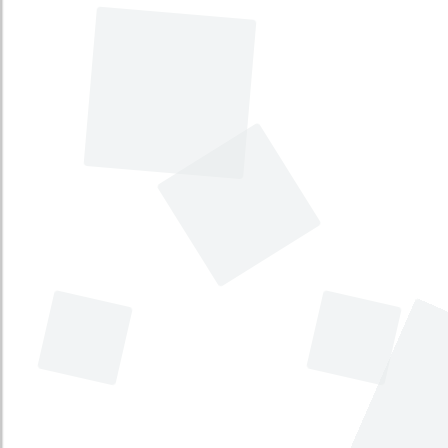
Por medio de la cual se modifica la Ley
5ª de 1992 respecto a la nomenclatura
de los cargos de la Unidad de Trabajo
Legislativo de los Congresistas y se
dictan otras disposiciones. [Unidad de
Trabajo Legislativo, UTL]
Tema principal
:
Rama Legislativa
Tema secundario
:
Asuntos administrativos
Tipo
:
Proyecto de Ley
Iniciativa
:
Legislativa
Por medio del cual se modifica el
artículo 179 de La Constitución
Política de Colombia. [Inhabilidades]
Tema principal
:
Rama Ejecutiva
Tema secundario
:
No disponible