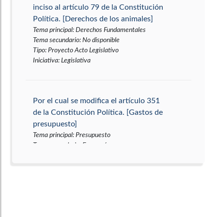
inciso al artículo 79 de la Constitución
Política. [Derechos de los animales]
Tema principal
:
Derechos Fundamentales
Tema secundario
:
No disponible
Tipo
:
Proyecto Acto Legislativo
Iniciativa
:
Legislativa
Por el cual se modifica el artículo 351
de la Constitución Política. [Gastos de
presupuesto]
Tema principal
:
Presupuesto
Tema secundario
:
Economía
Tipo
:
Proyecto Acto Legislativo
Iniciativa
:
Legislativa
Por medio de la cual se modifica la Ley