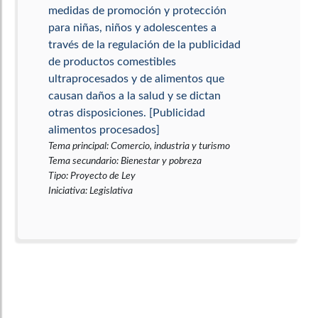
medidas de promoción y protección
para niñas, niños y adolescentes a
través de la regulación de la publicidad
de productos comestibles
ultraprocesados y de alimentos que
causan daños a la salud y se dictan
otras disposiciones. [Publicidad
alimentos procesados]
Tema principal
:
Comercio, industria y turismo
Tema secundario
:
Bienestar y pobreza
Tipo
:
Proyecto de Ley
Iniciativa
:
Legislativa
Por el cual se incluye el artículo 11-A
dentro del Capítulo I del Título II de la
Constitución Política de Colombia.
[Agua como derecho humano]
Tema principal
:
Derechos Fundamentales