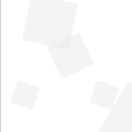
Por el cual se otorga la categoría de
Distrito Petroquímico, Portuario y
Turístico al municipio de
Barrancabermeja en el departamento
de Santander. [Barrancabermeja,
Santander como Distrito Petroquímico,
Portuario y Turístico]
Tema principal
:
Ordenamiento Territorial y
regiones
Tema secundario
:
Administración pública
Tipo
:
Proyecto Acto Legislativo
Iniciativa
:
Legislativa
Por el cual se crea la circunscripción
especial de jóvenes en la Cámara de
Representantes y se dictan otras
disposiciones. [Circunscripción