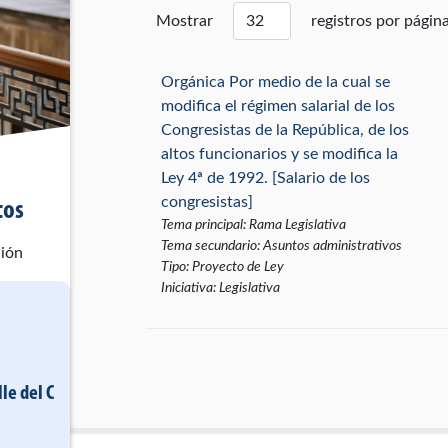
Mostrar
registros por págin
Orgánica Por medio de la cual se
modifica el régimen salarial de los
Congresistas de la República, de los
altos funcionarios y se modifica la
Ley 4ª de 1992. [Salario de los
congresistas]
cos
Tema principal
:
Rama Legislativa
Tema secundario
:
Asuntos administrativos
ción
Tipo
:
Proyecto de Ley
Iniciativa
:
Legislativa
lle del C
Por medio del cual se modifican los