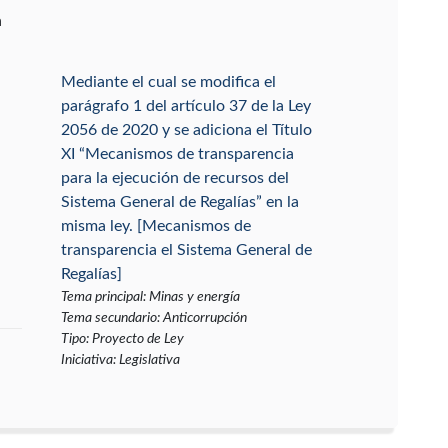
a
Mediante el cual se modifica el
parágrafo 1 del artículo 37 de la Ley
2056 de 2020 y se adiciona el Título
XI “Mecanismos de transparencia
para la ejecución de recursos del
Sistema General de Regalías” en la
misma ley. [Mecanismos de
transparencia el Sistema General de
Regalías]
Tema principal
:
Minas y energía
Tema secundario
:
Anticorrupción
Tipo
:
Proyecto de Ley
Iniciativa
:
Legislativa
Por el cual se adiciona la Ley 5ª de