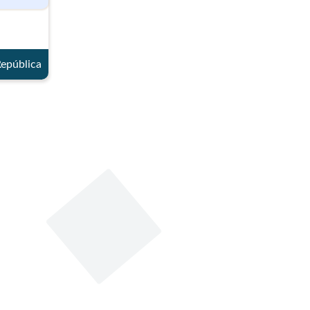
artículos 322 y 326 de la
Constitución Política. [Soacha
capital de Cundinamarca]
Tema principal
:
Ordenamiento Territorial y
República
regiones
Tema secundario
:
Administración pública
Tipo
:
Proyecto Acto Legislativo
Iniciativa
:
Legislativa
Por medio de la cual se adoptan
medidas de prevención, protección,
reparación y penalización de la
violencia de género digital, y se