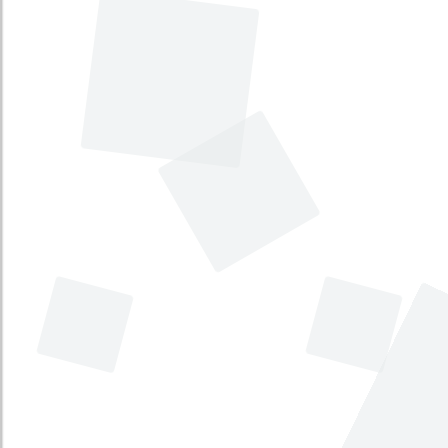
Explicar la denuncia hecha a través de
los medios de comunicación sobre
presiones ejercidas contra policías para
que impongan un mayor número de
comparendos.
Estado
:
No disponible
Fecha
:
No disponible
Comisión
:
Primera de Cámara
Debatir lo relacionado con el estado
actual de las ejecuciones
extrajudiciales cometidas en el periodo
2.002 - 2.014 y el papel de la asistencia
militar de Estados Unidos.
Estado
:
No disponible
Fecha
:
2014-07-22
Comisión
:
No disponible