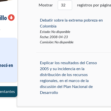
Mostrar
registros por págin
illo
Debatir sobre la extrema pobreza en
Colombia
o
Estado
:
No disponible
Fecha
:
2008-04-23
Comisión
:
No disponible
Explicar los resultados del Censo
Chocó
en
2005 y su incidencia en la
distribución de los recursos
regionales, en el marco de la
discusión del Plan Nacional de
entantes
Desarrollo
Estado
:
No disponible
Fecha
:
2007-02-28
Comisión
:
Cuarta de Cámara