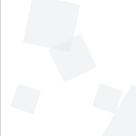
Con el propósito de que el Ministerio
de Relaciones Exteriores para que se
exponga la posición de su cartera y del
gobierno.
Estado
:
No disponible
Fecha
:
No disponible
Comisión
:
Primera de Senado
Una vez conocidas las ternas de
candidatos para magistrados de la
Corte Constitucional y la terna de
candidatos para Procurador General de
la Nació, se cita para que se expongan
sus hojas de vida y respondan
preguntas-
Estado
:
No disponible
Fecha
:
No disponible
Comisión
:
Primera de Senado