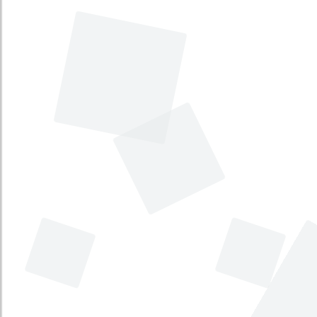
(CAE) donde se encuntran los
adolescentes declarados como
responsables de infracciones a la ley
penal
Estado
:
No disponible
Fecha
:
2018-11-21
Comisión
:
Séptima de Cámara
Rindan información sobre la actual
situación de drogadicción.
Estado
:
No disponible
Fecha
:
2018-10-31
Comisión
:
Séptima de Cámara
Respondan las preguntas e inquietudes
existentes sobre abuso sexual y