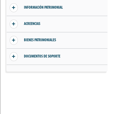
Sin información de parientes, cónyuge o
INFORMACIÓN PATRIMONIAL
compañero(a) permanente
Sin ingresos declarados
ACREENCIAS
Sin acreencias declaradas
BIENES PATRIMONIALES
Sin bienes declarados
DOCUMENTOS DE SOPORTE
Sin documentos añadidos