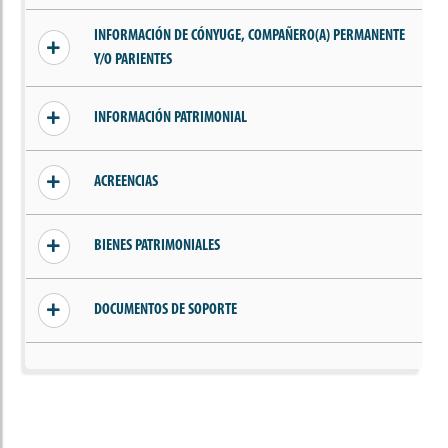
Sin información añadida
INFORMACIÓN DE CÓNYUGE, COMPAÑERO(A) PERMANENTE
Y/O PARIENTES
Sin información de parientes, cónyuge o
INFORMACIÓN PATRIMONIAL
compañero(a) permanente
Sin ingresos declarados
ACREENCIAS
Sin acreencias declaradas
BIENES PATRIMONIALES
Sin bienes declarados
DOCUMENTOS DE SOPORTE
Sin documentos añadidos