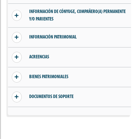
Sin información añadida
INFORMACIÓN DE CÓNYUGE, COMPAÑERO(A) PERMANENTE
Y/O PARIENTES
Sin información de parientes, cónyuge o
INFORMACIÓN PATRIMONIAL
compañero(a) permanente
Sin ingresos declarados
ACREENCIAS
Sin acreencias declaradas
BIENES PATRIMONIALES
Sin bienes declarados
DOCUMENTOS DE SOPORTE
Sin documentos añadidos