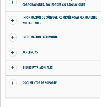
CORPORACIONES, SOCIEDADES Y/O ASOCIACIONES
Sin información añadida
INFORMACIÓN DE CÓNYUGE, COMPAÑERO(A) PERMANENTE
Y/O PARIENTES
Sin información de parientes, cónyuge o
INFORMACIÓN PATRIMONIAL
compañero(a) permanente
Sin ingresos declarados
ACREENCIAS
Sin acreencias declaradas
BIENES PATRIMONIALES
Sin bienes declarados
DOCUMENTOS DE SOPORTE
Sin documentos añadidos