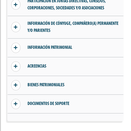
PARTICIPACIÓN EN JUNTAS DIRECTIVAS, CONSEJOS,
CORPORACIONES, SOCIEDADES Y/O ASOCIACIONES
Sin información añadida
INFORMACIÓN DE CÓNYUGE, COMPAÑERO(A) PERMANENTE
Y/O PARIENTES
Sin información de parientes, cónyuge o
INFORMACIÓN PATRIMONIAL
compañero(a) permanente
Sin ingresos declarados
ACREENCIAS
Sin acreencias declaradas
BIENES PATRIMONIALES
Sin bienes declarados
DOCUMENTOS DE SOPORTE
Sin documentos añadidos