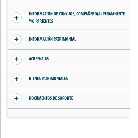
Sin información añadida
INFORMACIÓN DE CÓNYUGE, COMPAÑERO(A) PERMANENTE
Y/O PARIENTES
Sin información de parientes, cónyuge o
INFORMACIÓN PATRIMONIAL
compañero(a) permanente
Sin ingresos declarados
ACREENCIAS
Sin acreencias declaradas
BIENES PATRIMONIALES
Sin bienes declarados
DOCUMENTOS DE SOPORTE
Sin documentos añadidos