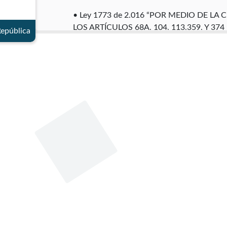
• Ley 1773 de 2.016 “POR MEDIO DE LA
LOS ARTÍCULOS 68A, 104, 113,359, Y 374
República
ARTÍCULO 351 DE LA LEY 906 DE 2004“ 
De igual forma es miembro actual y particip
• Comisión Accidental de Paz del Senado.
• Comisión de Seguimiento al Orden Público
reincorporación a la vida civil de los grupo
• Comisión de Seguimiento para la atención,
armado interno (ley 1448/2011).
• Comisión Legal para la Equidad de la Muj
comprometidas con la protección a la Mujer 
Vinculada activamente como miembro del p
como copresidenta de esta colectividad.
Grado de estudio