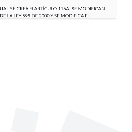
 CUAL SE CREA El ARTÍCULO 116A, SE MODIFICAN
 DE LA LEY 599 DE 2000 Y SE MODIFICA El
(NATALIA PONCE)
a activamente en las siguientes comisiones:
 fundamental para el control político al proceso de
s armados. (Ley 418/97).
 asistencia y reparación de víctimas del conflicto
er conformada por las 19 Mujeres Congresistas
de la violencia.
artido Opción Ciudadana donde actualmente ejerce
Profesión
Cuatrienio