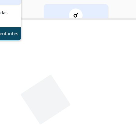
adas
Género
entantes
Masculino
Datos de contacto