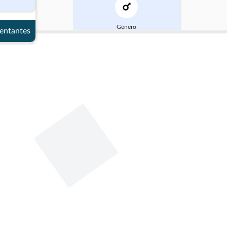
Género
entantes
Masculino
Datos de contacto
Whatsapp
2638475