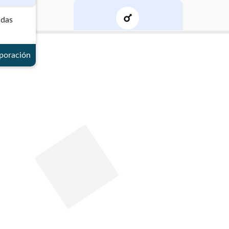
adas
Género
rporación
Masculino
Datos de contacto