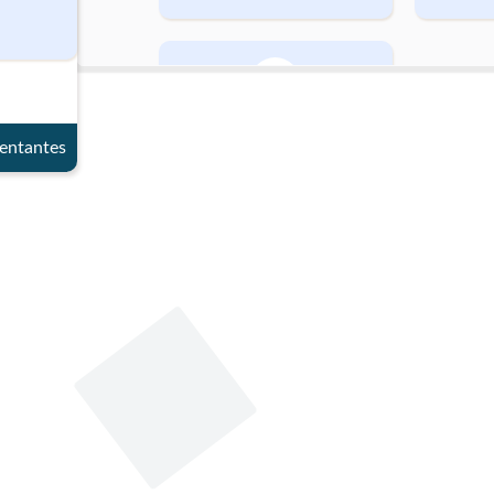
Género
entantes
Masculino
Datos de contacto
Whatsapp
3158022940.
https:
m/chan