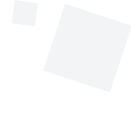
V-pXekJA#sthash.
AQJRO7.dpuf