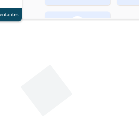
entantes
Género
Masculino
Datos de contacto
Oficina
T
321B Ed. Nuevo del Congr
4325100
eso