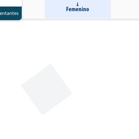
Femenino
entantes
Datos de contacto
Oficina
T
Sotano Ala Norte - Ed. Nu
4325100
evo del Congreso