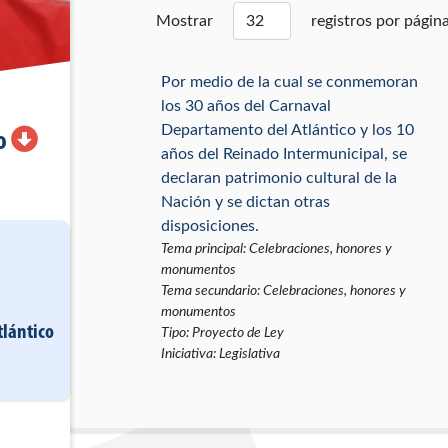
Mostrar
registros por págin
Por medio de la cual se conmemoran
los 30 años del Carnaval
Departamento del Atlántico y los 10
o
años del Reinado Intermunicipal, se
declaran patrimonio cultural de la
Nación y se dictan otras
disposiciones.
Tema principal
:
Celebraciones, honores y
monumentos
Tema secundario
:
Celebraciones, honores y
monumentos
tlántico
Tipo
:
Proyecto de Ley
Iniciativa
:
Legislativa
Por la cual se modifica el estado