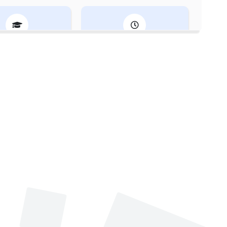
Profesión
Cuatrienio
trador/a de empr
2018-2022
esas
Edad
Lugar de nacimiento
49
Paz del Río