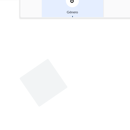
Género
Masculino
Datos de contacto
Whatsapp
301 578 7084
Mezanin