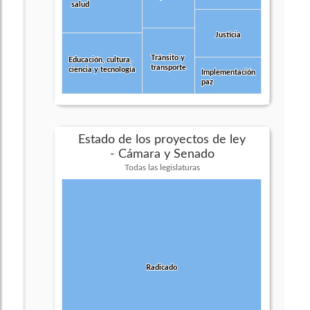
salud
salud
Justicia
Justicia
Tránsito y
Tránsito y
Educación, cultura,
Educación, cultura,
transporte
transporte
ciencia y tecnología
ciencia y tecnología
Implementación
Implementación
paz
paz
Estado de los proyectos de ley
- Cámara y Senado
Todas las legislaturas
Radicado
Radicado