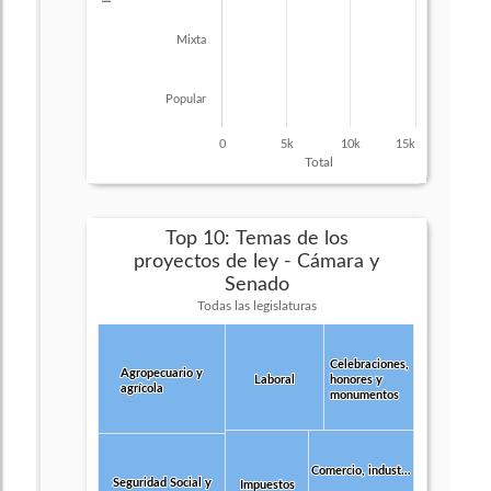
Mixta
Popular
0
5k
10k
15k
Total
Top 10: Temas de los
proyectos de ley - Cámara y
Senado
Todas las legislaturas
Celebraciones,
Celebraciones,
Agropecuario y
Agropecuario y
Laboral
Laboral
honores y
honores y
agrícola
agrícola
monumentos
monumentos
Comercio, indust…
Comercio, indust…
Seguridad Social y
Seguridad Social y
Impuestos
Impuestos