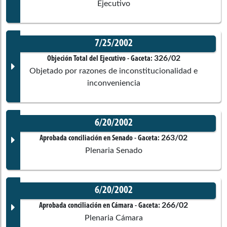
Ejecutivo
No disponible
Corporación:
Senado de la República
7/25/2002
Comisiones asociadas
Documento Gaceta
326/02
Ponentes
Objeción Total del Ejecutivo
- Gaceta:
Objetado por razones de inconstitucionalidad e
inconveniencia
No disponible
Comisiones asociadas
Corporación:
Sin corporación
6/20/2002
Documento Gaceta
263/02
Aprobada conciliación en Senado
- Gaceta:
Ponentes
Plenaria Senado
No disponible
6/20/2002
Corporación:
Sin corporación
Documento Gaceta
266/02
Aprobada conciliación en Cámara
- Gaceta:
Plenaria Cámara