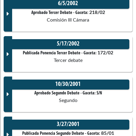
6/5/2002
Corporación:
Cámara de Representantes
Documento Gaceta
218/02
Aprobado Tercer Debate
- Gaceta:
Comisión III Cámara
Ponentes
No disponible
5/17/2002
Corporación:
Cámara de Representantes
Jorge Aurelio Iragorri Hormaza
Documento Gaceta
172/02
Publicada Ponencia Tercer Debate
- Gaceta:
Comisiones asociadas
Tercer debate
Ponentes
No disponible
10/30/2001
Corporación:
Sin corporación
Documento Gaceta
Aprobado Segundo Debate
- Gaceta:
S/N
Segundo
Juan Martin Caicedo Ferrer
Santiago Castro Gomez
Ponentes
No disponible
3/27/2001
Corporación:
Sin corporación
Documento Gaceta
85/01
Publicada Ponencia Segundo Debate
- Gaceta: