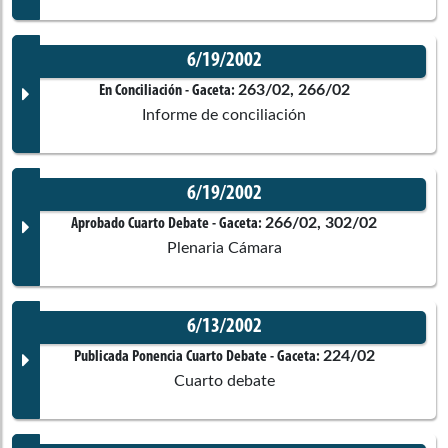
Ponentes
No disponible
Oscar Darío Pérez Pineda
6/19/2002
Corporación:
Senado de la República
Documento Gaceta
263/02, 266/02
En Conciliación
- Gaceta:
Comisiones asociadas
Informe de conciliación
Comisiones asociadas
Ponentes
No disponible
6/19/2002
Corporación:
Cámara de Representantes
Documento Gaceta
266/02, 302/02
Aprobado Cuarto Debate
- Gaceta:
Comisiones asociadas
Plenaria Cámara
Ponentes
No disponible
6/13/2002
Corporación:
Sin corporación
Documento Gaceta
224/02
Publicada Ponencia Cuarto Debate
- Gaceta:
Comisiones asociadas
Cuarto debate
Ponentes
No disponible