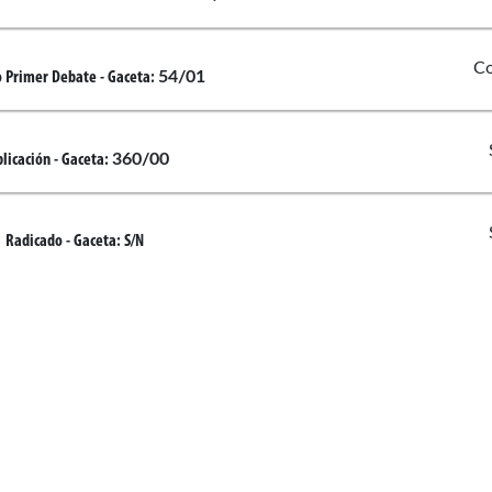
s Lopez Cortes
Maria T
 Olano Becerra
Juan Fe
Co
54/01
 Primer Debate
- Gaceta:
360/00
licación
- Gaceta:
 Olano Becerra
Carlos
jia Marulanda
Plinio 
a
Radicado
- Gaceta:
S/N
jia Marulanda
Rojas
Enlaces de interés
Congresistas
Proyectos de ley
Rojas
d
a