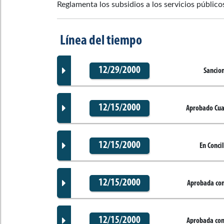
Reglamenta los subsidios a los servicios público
Línea del tiempo
12/29/2000
Sancio
12/15/2000
Aprobado Cua
Documento Gaceta
12/15/2000
En Conci
Documento Gaceta
No disponible
Corporación:
Sin corporación
12/15/2000
Aprobada con
Documento Gaceta
No disponible
Ponentes
Corporación:
Cámara de Representantes
12/15/2000
Aprobada con