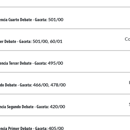
501/00
encia Cuarto Debate
- Gaceta:
Co
501/00, 60/01
cer Debate
- Gaceta:
495/00
encia Tercer Debate
- Gaceta:
ibe Bent
Alonso 
466/00, 478/00
do Debate
- Gaceta:
420/00
ncia Segundo Debate
- Gaceta:
Rojas
Maria I
405/00
encia Primer Debate
- Gaceta: