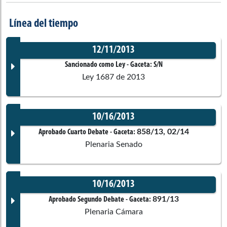
Línea del tiempo
12/11/2013
Sancionado como Ley
- Gaceta:
S/N
Ley 1687 de 2013
10/16/2013
Documento Gaceta
858/13, 02/14
Aprobado Cuarto Debate
- Gaceta:
Plenaria Senado
No disponible
10/16/2013
Corporación:
Sin corporación
Documento Gaceta
891/13
Aprobado Segundo Debate
- Gaceta:
Plenaria Cámara
Ponentes