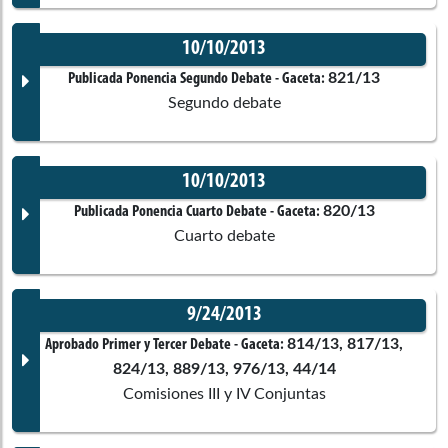
No disponible
10/10/2013
Corporación:
Senado de la República
Documento Gaceta
821/13
Publicada Ponencia Segundo Debate
- Gaceta:
Comisiones asociadas
Segundo debate
Ponentes
No disponible
10/10/2013
Corporación:
Cámara de Representantes
Documento Gaceta
820/13
Publicada Ponencia Cuarto Debate
- Gaceta:
Comisiones asociadas
Cuarto debate
Ponentes
No disponible
9/24/2013
Corporación:
Cámara de Representantes
Documento Gaceta
814/13, 817/13,
Aprobado Primer y Tercer Debate
- Gaceta:
Comisiones asociadas
824/13, 889/13, 976/13, 44/14
Ponentes
Comisiones III y IV Conjuntas
No disponible