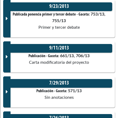
Corporación:
Senado de la República
9/23/2013
Documento Gaceta
753/13,
Publicada ponencia primer y tercer debate
- Gaceta:
Ponentes
755/13
Primer y tercer debate
No disponible
Raymundo Elias Mendez Bechara
Corporación:
Sin corporación
9/11/2013
Documento Gaceta
661/13, 706/13
Publicación
- Gaceta:
Ponentes
Carta modificatoria del proyecto
Carlos Arturo Quintero Marin
No disponible
7/29/2013
Nicolas Antonio Jimenez
Corporación:
Sin corporación
Comisiones asociadas
Documento Gaceta
571/13
Publicación
- Gaceta:
Paternina
Sin anotaciones
Ponentes
No disponible