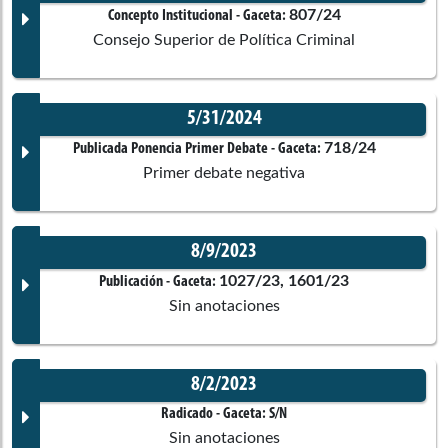
Documento Gaceta
807/24
Concepto Institucional
- Gaceta:
Consejo Superior de Política Criminal
No disponible
5/31/2024
Corporación:
Sin corporación
Documento Gaceta
718/24
Publicada Ponencia Primer Debate
- Gaceta:
Primer debate negativa
Ponentes
8/9/2023
Corporación:
Sin corporación
Documento Gaceta
1027/23, 1601/23
Publicación
- Gaceta:
Comisiones asociadas
Sin anotaciones
Ponentes
8/2/2023
Quinta de Cámara
Corporación:
Sin corporación
Documento Gaceta
Radicado
- Gaceta:
S/N
Sin anotaciones