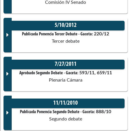
Comisiones asociadas
Comisión IV Senado
Ponentes
No disponible
5/10/2012
Corporación:
Senado de la República
Documento Gaceta
220/12
Publicada Ponencia Tercer Debate
- Gaceta:
Comisiones asociadas
Tercer debate
Ponentes
No disponible
7/27/2011
Corporación:
Sin corporación
Documento Gaceta
593/11, 659/11
Aprobado Segundo Debate
- Gaceta:
Plenaria Cámara
Ponentes
No disponible
11/11/2010
Corporación:
Sin corporación
Martin Emilio Morales Diz
Documento Gaceta
888/10
Publicada Ponencia Segundo Debate
- Gaceta:
Comisiones asociadas
Segundo debate
Ponentes