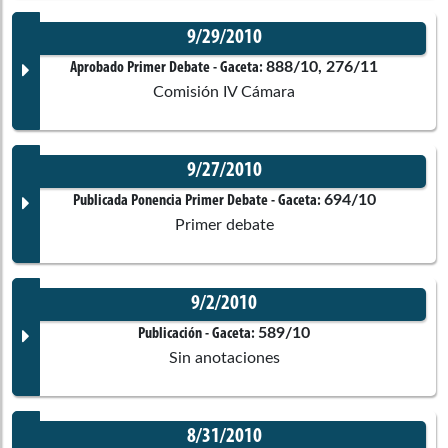
Comisiones asociadas
No disponible
9/29/2010
Corporación:
Cámara de Representantes
Cuarta de Senado
Documento Gaceta
888/10, 276/11
Aprobado Primer Debate
- Gaceta:
Comisión IV Cámara
Constitucionales
Ponentes
No disponible
9/27/2010
Corporación:
Cámara de Representantes
Martin Emilio Morales Diz
Documento Gaceta
694/10
Publicada Ponencia Primer Debate
- Gaceta:
Comisiones asociadas
Primer debate
Ponentes
Comisiones asociadas
No disponible
9/2/2010
Corporación:
Sin corporación
Documento Gaceta
589/10
Publicación
- Gaceta:
Sin anotaciones
Alvaro Pacheco Alvarez
Cuarta de Senado
Ponentes
No disponible
Constitucionales
8/31/2010
Corporación:
Sin corporación