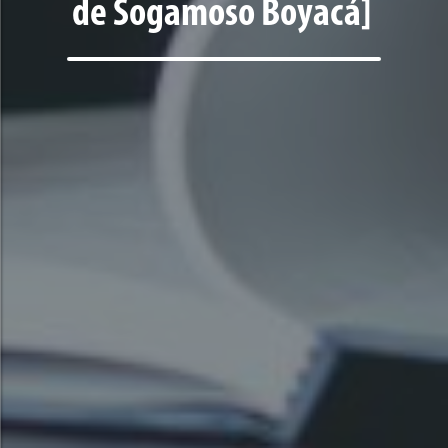
de Sogamoso Boyacá]