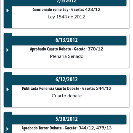
7/5/2012
423/12
Sancionado como Ley
- Gaceta:
Ley 1543 de 2012
6/13/2012
Documento Gaceta
370/12
Aprobado Cuarto Debate
- Gaceta:
Plenaria Senado
No disponible
6/12/2012
Corporación:
Sin corporación
Documento Gaceta
344/12
Publicada Ponencia Cuarto Debate
- Gaceta:
Cuarto debate
Ponentes
No disponible
5/30/2012
Corporación:
Senado de la República
Documento Gaceta
344/12, 479/13
Aprobado Tercer Debate
- Gaceta: