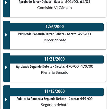
Documento Gaceta
501/00, 61/01
Aprobado Tercer Debate
- Gaceta:
Comisión VI Cámara
Ponentes
No disponible
12/6/2000
Corporación:
Cámara de Representantes
Juan Fernando Cristo Bustos
Documento Gaceta
495/00
Publicada Ponencia Tercer Debate
- Gaceta:
Comisiones asociadas
Tercer debate
Ponentes
No disponible
11/21/2000
Corporación:
Sin corporación
Documento Gaceta
470/00, 479/00
Aprobado Segundo Debate
- Gaceta:
Plenaria Senado
Maria Teresa Uribe Bent
Ponentes
No disponible
11/15/2000
Corporación:
Sin corporación
Maria Teresa Uribe Bent
Documento Gaceta
449/00
Publicada Ponencia Segundo Debate
- Gaceta:
Comisiones asociadas
Segundo debate