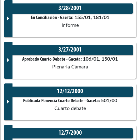
3/28/2001
Corporación:
Senado de la República
Documento Gaceta
155/01, 181/01
En Conciliación
- Gaceta:
Comisiones asociadas
Informe
Ponentes
No disponible
3/27/2001
Corporación:
Cámara de Representantes
Documento Gaceta
106/01, 150/01
Aprobado Cuarto Debate
- Gaceta:
Comisiones asociadas
Plenaria Cámara
Ponentes
No disponible
12/12/2000
Corporación:
Sin corporación
Documento Gaceta
501/00
Publicada Ponencia Cuarto Debate
- Gaceta:
Comisiones asociadas
Cuarto debate
Ponentes
No disponible
12/7/2000
Corporación:
Cámara de Representantes