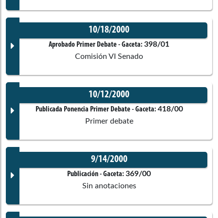
Ponentes
Guillermo Chavez Cristancho
No disponible
10/18/2000
Corporación:
Senado de la República
Sexta de Cámara
Documento Gaceta
398/01
Aprobado Primer Debate
- Gaceta:
Salomon Nader Nader
Comisión VI Senado
Mauro Antonio Tapias Delgado
Comisión Constitucional
Ponentes
No disponible
10/12/2000
Corporación:
Senado de la República
Maria Teresa Uribe Bent
Documento Gaceta
418/00
Publicada Ponencia Primer Debate
- Gaceta:
Comisiones asociadas
Primer debate
Ponentes
Carlos Arturo Ramos Maldonado
No disponible
Plinio Edilberto Olano Becerra
9/14/2000
Corporación:
Sin corporación
Documento Gaceta
369/00
Publicación
- Gaceta:
Sin anotaciones
Mauro Antonio Tapias Delgado
Ponentes
Comisiones asociadas
No disponible