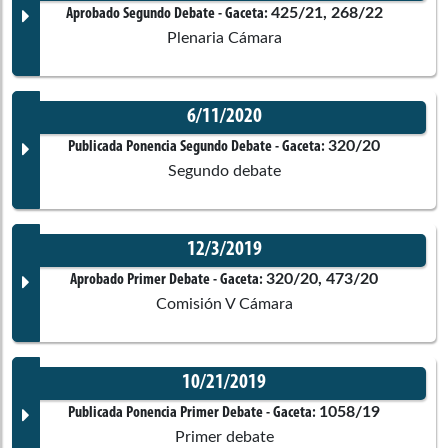
Documento Gaceta
425/21, 268/22
Aprobado Segundo Debate
- Gaceta:
Comisiones asociadas
Plenaria Cámara
Ponentes
No disponible
6/11/2020
Corporación:
Sin corporación
Documento Gaceta
320/20
Publicada Ponencia Segundo Debate
- Gaceta:
Comisiones asociadas
Segundo debate
Ponentes
12/3/2019
Quinta de Senado
Corporación:
Cámara de Representantes
Documento Gaceta
320/20, 473/20
Aprobado Primer Debate
- Gaceta:
Comisión V Cámara
Constitucionales
Ponentes
No disponible
10/21/2019
Corporación:
Cámara de Representantes
Guillermo García Realpe
Documento Gaceta
1058/19
Publicada Ponencia Primer Debate
- Gaceta:
Primer debate