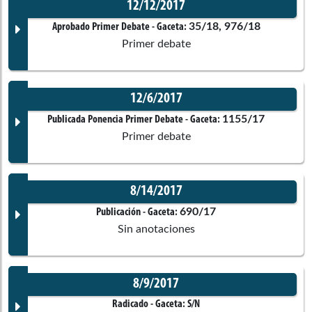
12/12/2017
Corporación:
Cámara de Representantes
Documento Gaceta
35/18, 976/18
Aprobado Primer Debate
- Gaceta:
Primer debate
Ponentes
No disponible
12/6/2017
Corporación:
Cámara de Representantes
Documento Gaceta
1155/17
Publicada Ponencia Primer Debate
- Gaceta:
Comisiones asociadas
Primer debate
Ponentes
No disponible
8/14/2017
Corporación:
Sin corporación
Documento Gaceta
690/17
Publicación
- Gaceta:
Sin anotaciones
Ponentes
No disponible
8/9/2017
Corporación:
Sin corporación
Ángel María Gaitán Pulido
Documento Gaceta
Radicado
- Gaceta:
S/N