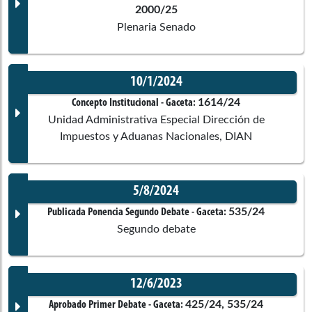
2000/25
Ponentes
Plenaria Senado
Soledad
Tamayo Tamayo
Senado de la República
10/1/2024
Corporación:
Sin corporación
Comisiones asociadas
Documento Gaceta
1614/24
Concepto Institucional
- Gaceta:
Liliana Esther
Bitar Castilla
Unidad Administrativa Especial Dirección de
Ponentes
Senado de la República
Impuestos y Aduanas Nacionales, DIAN
Tercera de Cámara
Óscar
Barreto Quiroga
5/8/2024
Corporación:
Senado de la República
Senado de la República
Comisión Constitucional
Documento Gaceta
535/24
Publicada Ponencia Segundo Debate
- Gaceta:
Segundo debate
Ponentes
Marcos Daniel
Pineda García
Senado de la República
Jorge Hernán Bastidas Rosero
12/6/2023
Corporación:
Senado de la República
Documento Gaceta
425/24, 535/24
Aprobado Primer Debate
- Gaceta: