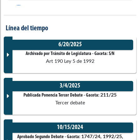
Diela Liliana
Benavides Solarte
Senado de la República
Línea del tiempo
Juan Carlos
García Gómez
6/20/2025
Senado de la República
Archivado por Tránsito de Legislatura
- Gaceta:
S/N
Art 190 Ley 5 de 1992
Nicolás Albeiro
Echeverry Alvarán
Senado de la República
3/4/2025
Documento Gaceta
211/25
Publicada Ponencia Tercer Debate
- Gaceta:
Nadia Georgette
Blel Scaff
Tercer debate
Senado de la República
No disponible
10/15/2024
Corporación:
Sin corporación
Wadith Alberto
Manzur Imbett
Documento Gaceta
1747/24, 1992/25,
Aprobado Segundo Debate
- Gaceta:
Senado de la República