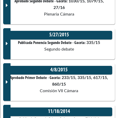
Documento Gaceta
1030/15, 1079/15,
Aprobado Segundo Debate
- Gaceta:
Comisiones asociadas
27/16
Ponentes
Plenaria Cámara
No disponible
Corporación:
Sin corporación
Séptima de Senado
5/27/2015
Documento Gaceta
335/15
Carlos Enrique Soto Jaramillo
Publicada Ponencia Segundo Debate
- Gaceta:
Constitucionales
Ponentes
Segundo debate
No disponible
Antonio José Correa Jiménez
4/8/2015
Corporación:
Cámara de Representantes
Comisiones asociadas
Documento Gaceta
233/15, 335/15, 617/15,
Aprobado Primer Debate
- Gaceta:
860/15
Nadia Georgette Blel Scaff
Ponentes
Comisión VII Cámara
No disponible
Séptima de Senado
Corporación:
Cámara de Representantes
11/18/2014
Edinson Delgado Ruiz
Carlos Enrique Soto Jaramillo
Constitucionales