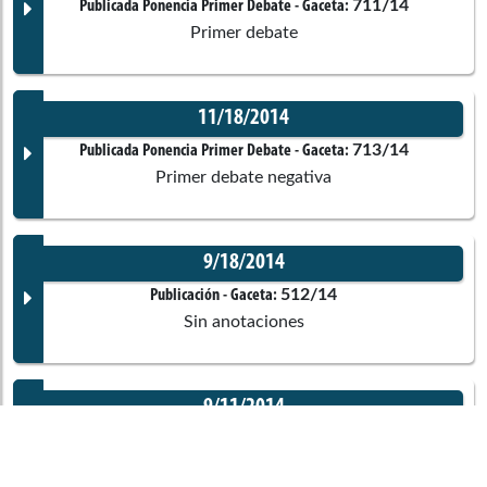
Comisiones asociadas
Documento Gaceta
711/14
Publicada Ponencia Primer Debate
- Gaceta:
Ponentes
Primer debate
No disponible
11/18/2014
Corporación:
Sin corporación
Documento Gaceta
713/14
Publicada Ponencia Primer Debate
- Gaceta:
Didier Burgos Ramirez
Nadia Georgette Blel Scaff
Primer debate negativa
Jorge Ivan Ospina Gomez
Ponentes
No disponible
9/18/2014
Edinson Delgado Ruiz
Corporación:
Sin corporación
Documento Gaceta
512/14
Publicación
- Gaceta:
Comisiones asociadas
Sin anotaciones
Ponentes
No disponible
Luis Evelis Andrade Casama
José Elver Choco Hernández
9/11/2014
Corporación:
Sin corporación
Séptima de Cámara
Casas
Documento Gaceta
Radicado
- Gaceta:
S/N
Sin anotaciones
Didier Burgos Ramirez
Comisión Constitucional
Comisiones asociadas