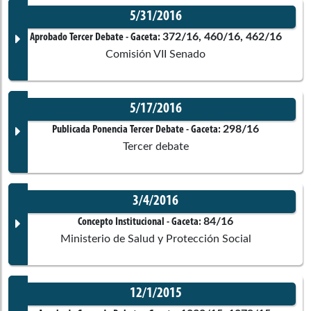
5/31/2016
Corporación:
Senado de la República
Documento Gaceta
372/16, 460/16, 462/16
Aprobado Tercer Debate
- Gaceta:
Comisión VII Senado
Ponentes
No disponible
5/17/2016
Corporación:
Senado de la República
Documento Gaceta
298/16
Publicada Ponencia Tercer Debate
- Gaceta:
Comisiones asociadas
Tercer debate
Ponentes
No disponible
3/4/2016
Corporación:
Sin corporación
Documento Gaceta
84/16
Concepto Institucional
- Gaceta:
Ministerio de Salud y Protección Social
Ponentes
No disponible
12/1/2015
Corporación:
Sin corporación
Antonio José Correa Jiménez