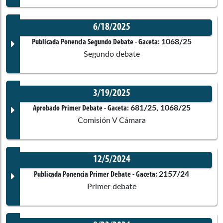
6/18/2025
Documento Gaceta
1068/25
Publicada Ponencia Segundo Debate
- Gaceta:
Segundo debate
No disponible
3/19/2025
Corporación:
Cámara de Representantes
Documento Gaceta
681/25, 1068/25
Aprobado Primer Debate
- Gaceta:
Comisión V Cámara
Ponentes
12/5/2024
Corporación:
Cámara de Representantes
Documento Gaceta
2157/24
Publicada Ponencia Primer Debate
- Gaceta:
Comisiones asociadas
Primer debate
Ponentes