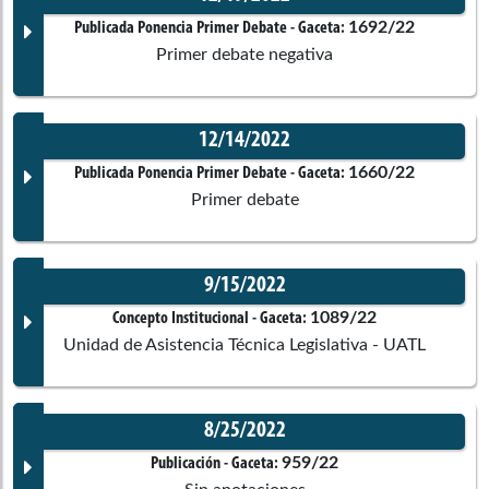
Documento Gaceta
1692/22
Publicada Ponencia Primer Debate
- Gaceta:
Duvalier
Sánchez Arango
Primer debate negativa
Senado de la República
12/14/2022
Alejandro
García Ríos
Corporación:
Sin corporación
Documento Gaceta
1660/22
Publicada Ponencia Primer Debate
- Gaceta:
Cámara de Representantes
Primer debate
Ponentes
Daniel
Carvalho Mejía
9/15/2022
Cámara de Representantes
Corporación:
Sin corporación
Documento Gaceta
1089/22
Concepto Institucional
- Gaceta:
Unidad de Asistencia Técnica Legislativa - UATL
Comisiones asociadas
Jennifer Dalley
Pedraza Sandoval
Ponentes
Senado de la República
No disponible
8/25/2022
Corporación:
Sin corporación
Documento Gaceta
959/22
Publicación
- Gaceta:
Julia
Miranda Londoño
Primera de Cámara