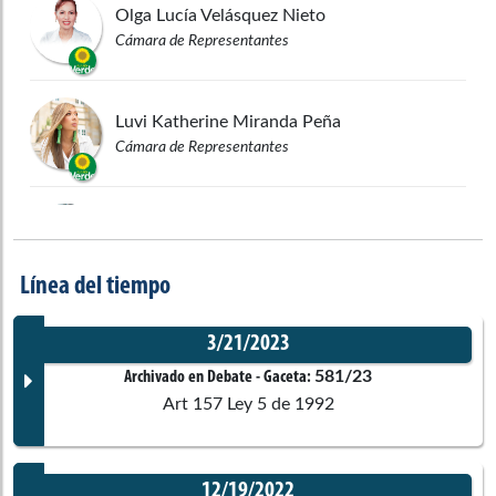
Olga Lucía
Velásquez Nieto
Cámara de Representantes
Luvi Katherine
Miranda Peña
Cámara de Representantes
Humberto
de la Calle Lombana
Senado de la República
Línea del tiempo
Jaime Raúl
Salamanca Torres
3/21/2023
Cámara de Representantes
581/23
Archivado en Debate
- Gaceta:
Art 157 Ley 5 de 1992
Cristian Danilo
Avendaño Fino
Cámara de Representantes
12/19/2022