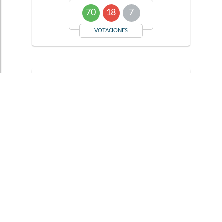
70
18
7
VOTACIONES
Por el cual se reforman
algunos artículos de la
Constitución Política de
Colombia (Reforma Política).
13/12/2007
Plenaria
Cuatrienio
2006-2010