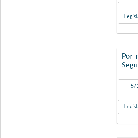
Legis
Por 
Segur
5/
Legis