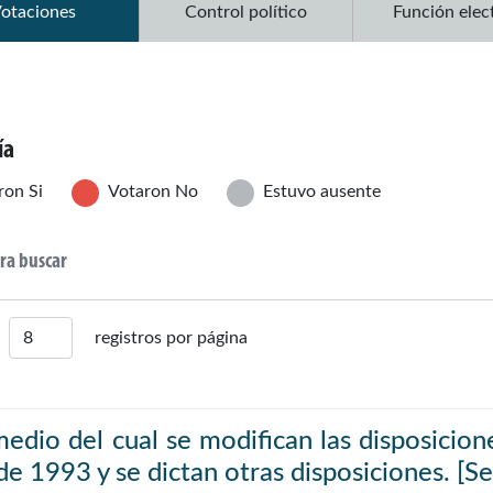
otaciones
Control político
Función elec
ía
ron Si
Votaron No
Estuvo ausente
registros por página
edio del cual se modifican las disposicion
de 1993 y se dictan otras disposiciones. [S