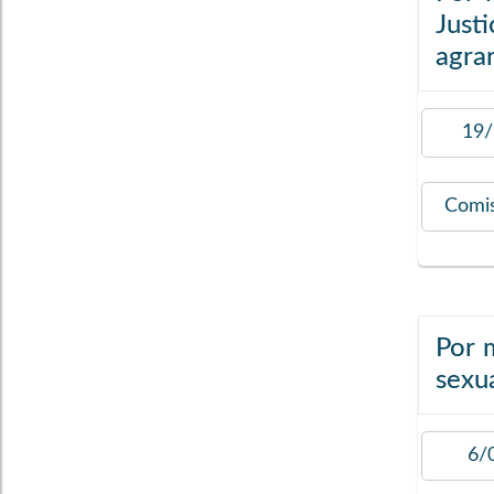
Justi
agrar
19/
Comi
Por m
sexu
6/