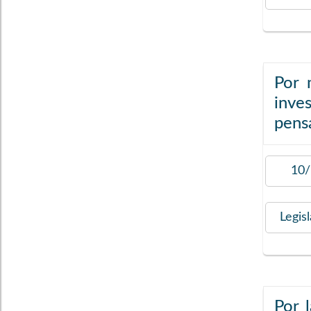
Por 
inve
pens
10/
Legis
Por 