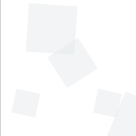
disposiciones y regulaciones frente al
uso del agua a nivel nacional y se
dictan otras disposiciones. [Uso del
agua]
Tema principal
:
Servicios Públicos
Tema secundario
:
Medio Ambiente
Tipo
:
Proyecto de Ley
Iniciativa
:
Legislativa
Por medio de la cual se modifica y
adiciona la Ley 5ª de 1992, se crea la
Comisión Legal de Paz del Congreso de
la República de Colombia y se dictan
otras disposiciones. [Comisión Legal de
Paz del Congreso]
Tema principal
:
Rama Legislativa
Tema secundario
:
No disponible
Tipo
:
Proyecto de Ley
Iniciativa
:
Legislativa