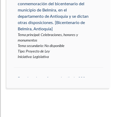
conmemoración del bicentenario del
municipio de Belmira, en el
departamento de Antioquia y se dictan
otras disposiciones. [Bicentenario de
Belmira, Antioquia]
Tema principal
:
Celebraciones, honores y
monumentos
Tema secundario
:
No disponible
Tipo
:
Proyecto de Ley
Iniciativa
:
Legislativa
Por el cual se reforma el artículo 323
de la Constitución Política de
Colombia. [Elección popular de
alcaldes locales]
Tema principal
:
Rama Ejecutiva
Tema secundario
:
Organización Electoral y
elecciones