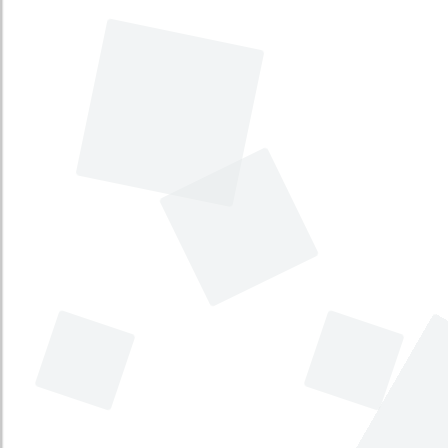
Por el cual se establece la moción de
censura del Congreso de la República
sobre los miembros de la Junta
Directiva del Banco de la República.
Tema principal
:
Rama Legislativa
Tema secundario
:
Asuntos administrativos
Tipo
:
Proyecto Acto Legislativo
Iniciativa
:
Legislativa
Por medio del cual se reforma
parcialmente la Carta Política, y se
incorporan otras disposiciones.
Tema principal
:
Rama Legislativa
Tema secundario
:
Rama Judicial
Tipo
:
Proyecto Acto Legislativo
Iniciativa
:
Legislativa