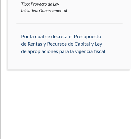
Tipo
:
Proyecto de Ley
Iniciativa
:
Gubernamental
Por la cual se decreta el Presupuesto
de Rentas y Recursos de Capital y Ley
de apropiaciones para la vigencia fiscal
del 1 de enero al 31 de diciembre de
2007. [Presupuesto general de la
Nación 2007]
Tema principal
:
Presupuesto
Tema secundario
:
Economía
Tipo
:
Proyecto de Ley
Iniciativa
:
Gubernamental
Por la cual se efectúa una adición al
Presupuesto General de la Nación para