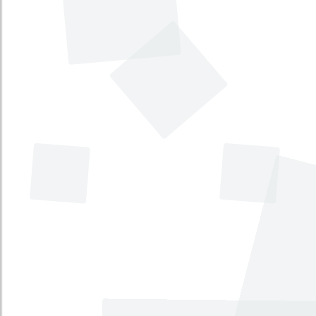
Insolvencia Empresarial en la República
de Colombia y se dictan otras
disposiciones.
Tema principal
:
Economía
Tema secundario
:
Comercio, industria y turismo
Tipo
:
Proyecto de Ley
Iniciativa
:
Gubernamental
Por la cual se fija el régimen de créditos
por sumas mal cobradas.
Tema principal
:
Economía
Tema secundario
:
Comercio, industria y turismo
Tipo
:
Proyecto de Ley
Iniciativa
:
Legislativa
Por la cual se decreta el Presupuesto