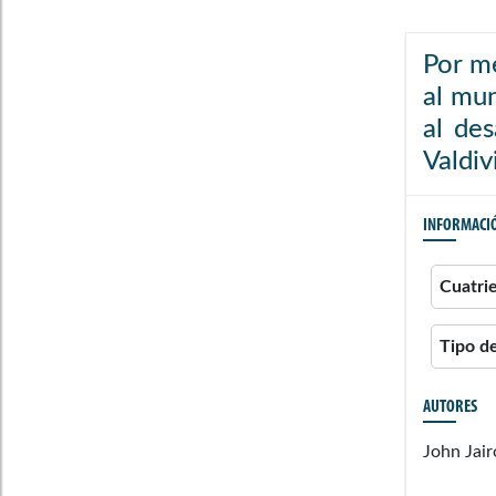
Por me
al mun
al des
Valdiv
INFORMACI
Cuatri
Tipo d
AUTORES
John Jai