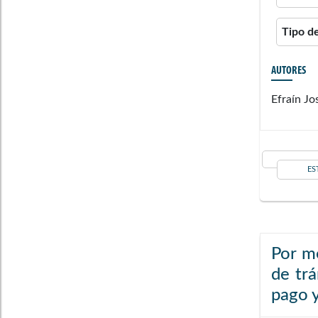
Tipo d
AUTORES
Efraín J
ES
Por me
de trá
pago y