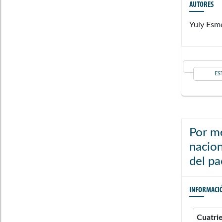
AUTORES
Yuly Esme
ES
Por me
nacion
del pa
INFORMACI
Cuatri