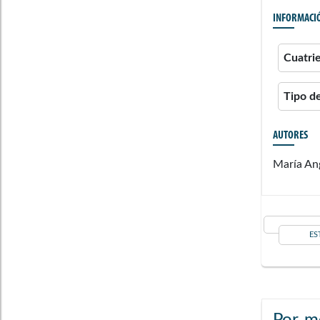
INFORMACI
Cuatri
Tipo d
AUTORES
María An
ES
Por m