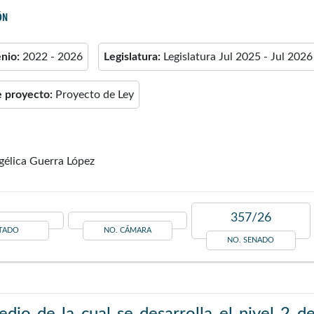
ÓN
enio:
2022 - 2026
Legislatura:
Legislatura Jul 2025 - Jul 2026
e proyecto:
Proyecto de Ley
gélica Guerra López
357/26
TADO
NO. CÁMARA
NO. SENADO
edio de la cual se desarrolla el nivel 2 