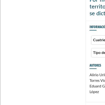
territ
se dic
INFORMACI
Cuatri
Tipo d
AUTORES
Alirio Ur
Torres Vi
Eduard G
López