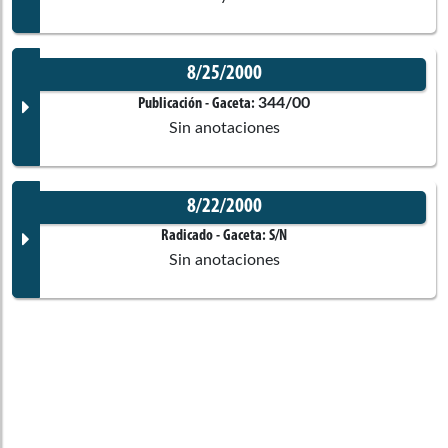
8/25/2000
Documento Gaceta
344/00
Publicación
- Gaceta:
Sin anotaciones
No disponible
8/22/2000
Corporación:
Sin corporación
Documento Gaceta
Radicado
- Gaceta:
S/N
Sin anotaciones
Ponentes
No disponible
Corporación:
Senado de la República
Documento Gaceta
Comisiones asociadas
Ponentes
No disponible